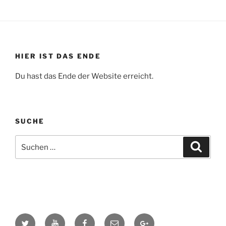
HIER IST DAS ENDE
Du hast das Ende der Website erreicht.
SUCHE
Suchen
Suche
nach:
Meine
Mein
Meine
Schreib
Google+