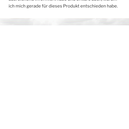
ich mich gerade für dieses Produkt entschieden habe.
BLOG
VERÖFFENTLICHT
7. DEZEMBER 2019
AM
Essener Motor Show
Ein paar schöne Eindrücke der Essener Motor Show